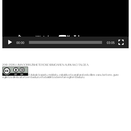
00:00
03:05
2010-2026 LUMAGORRI ZISHETEROSEXISMOAREN AURKAKO TALDEA.
Edukiak kopiatu, moldatu, zabaldu eta argitaratzeko libre zara, beti ere, gure
egiletza direla aitortzen baduzu eta baldintza beretan egiten baduzu.