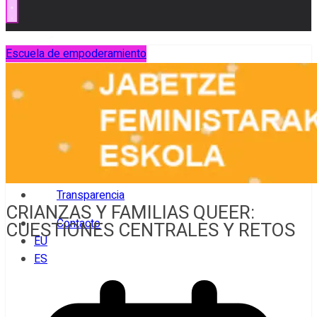
Escuela de empoderamiento
Inicio
¡Sé lumita!
Ikusgune
Vídeos
Documental
Transparencia
CRIANZAS Y FAMILIAS QUEER:
Contacto
CUESTIONES CENTRALES Y RETOS
EU
ES