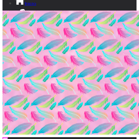
Inicio
¡Sé lumita!
Ikusgune
Vídeos
Documental
Transparencia
Contacto
EU
ES