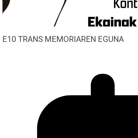
E10 TRANS MEMORIAREN EGUNA