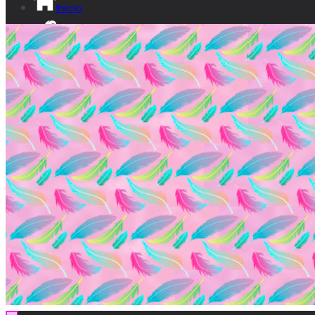
Inicio
¡Sé lumita!
Ikusgune
Vídeos
Documental
Transparencia
Contacto
EU
ES