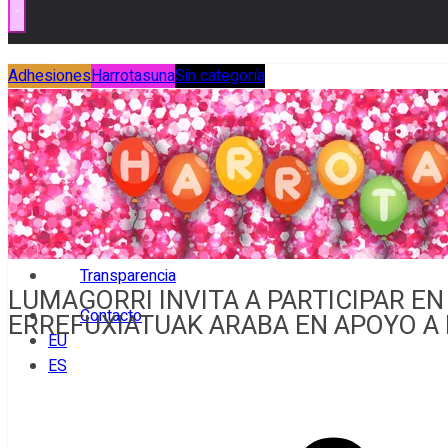
Adhesiones
Inicio
Harrotasuna
Sin categoría
¡Sé lumita!
Ikusgune
Vídeos
Documental
Transparencia
LUMAGORRI INVITA A PARTICIPAR EN
Contacto
ERREFUXIATUAK ARABA EN APOYO A 
EU
ES