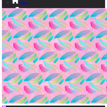
Inicio
¡Sé lumita!
Ikusgune
Vídeos
Documental
Transparencia
Contacto
EU
ES