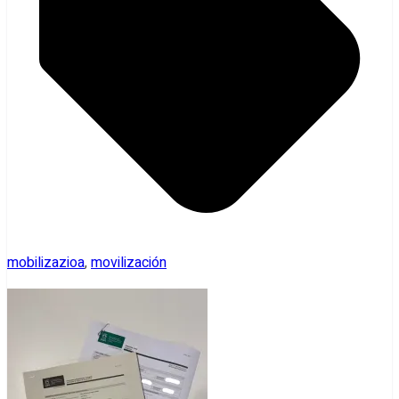
mobilizazioa
,
movilización