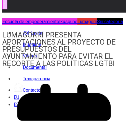
Escuela de empoderamiento
Inicio
Ikusgune
Lumagorri
Sin categoría
LUMAGORRI PRESENTA
¡Sé lumita!
APORTACIONES AL PROYECTO DE
Ikusgune
PRESUPUESTOS DEL
AYUNTAMIENTO PARA EVITAR EL
Vídeos
RECORTE A LAS POLÍTICAS LGTBI
Documental
Transparencia
Contacto
EU
ES