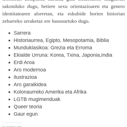
sakonduko dugu, betiere sexu orientazioaren eta genero
identitatearen alorretan, eta eskubide horien historian
zeharreko urraketaz ere hausnartuko dugu.
Sarrera
Historiaurrea, Egipto, Mesopotamia, Biblia
Munduklasikoa: Grezia eta Erroma
Ekialde Urruna: Korea, Txina, Japonia,India
Erdi Aroa
Aro modernoa
Ilustrazioa
Aro
garaikidea
Kolonaurreko Amerika eta Afrika
LGTB mugimenduak
Queer teoria
Gaur egun