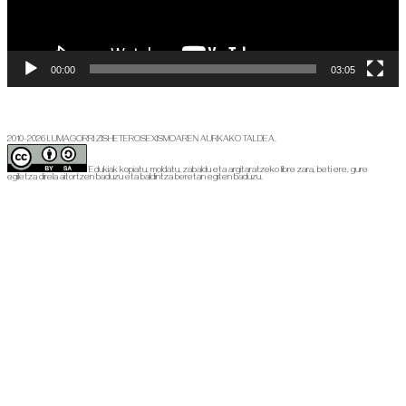
00:00
03:05
2010-2026 LUMAGORRI ZISHETEROSEXISMOAREN AURKAKO TALDEA.
Edukiak kopiatu, moldatu, zabaldu eta argitaratzeko libre zara, beti ere, gure
egiletza direla aitortzen baduzu eta baldintza beretan egiten baduzu.