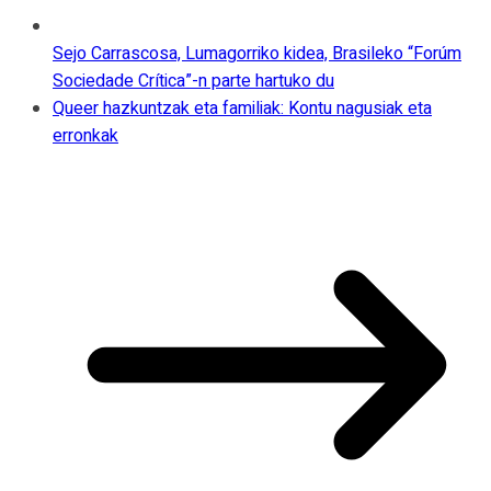
Sejo Carrascosa, Lumagorriko kidea, Brasileko “Forúm
Sociedade Crítica”-n parte hartuko du
Queer hazkuntzak eta familiak: Kontu nagusiak eta
erronkak