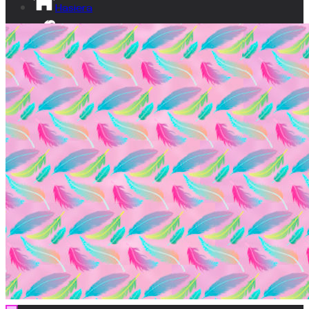
Hasiera
Izan lumatxo!
Ikusgune
Bideoak
Dokumentala
Gardentasuna
Kontaktua
EU
ES