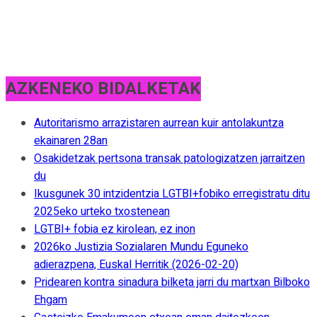
AZKENEKO BIDALKETAK
Autoritarismo arrazistaren aurrean kuir antolakuntza
ekainaren 28an
Osakidetzak pertsona transak patologizatzen jarraitzen
du
Ikusgunek 30 intzidentzia LGTBI+fobiko erregistratu ditu
2025eko urteko txostenean
LGTBI+ fobia ez kirolean, ez inon
2026ko Justizia Sozialaren Mundu Eguneko
adierazpena, Euskal Herritik (2026-02-20)
Pridearen kontra sinadura bilketa jarri du martxan Bilboko
Ehgam