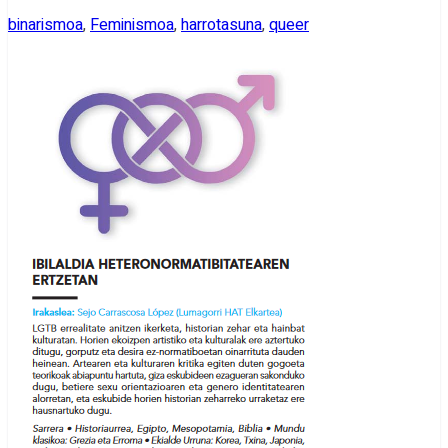
binarismoa
,
Feminismoa
,
harrotasuna
,
queer