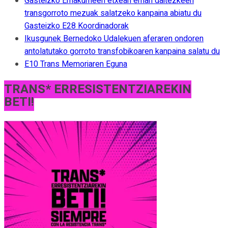
Gasteizko Emakumeen etxean eman daitezkeen
transgorroto mezuak salatzeko kanpaina abiatu du
Gasteizko E28 Koordinadorak
Ikusgunek Bernedoko Udalekuen aferaren ondoren
antolatutako gorroto transfobikoaren kanpaina salatu du
E10 Trans Memoriaren Eguna
TRANS* ERRESISTENTZIAREKIN
BETI!