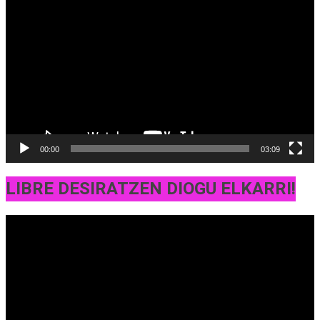
erreproduzigailua
00:00
03:09
LIBRE DESIRATZEN DIOGU ELKARRI!
Bideo
erreproduzigailua