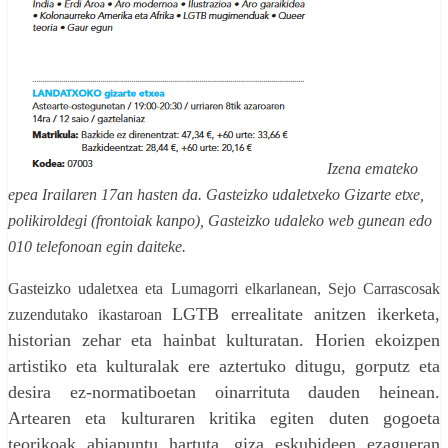
Ize
na emateko
epea Irailaren 17an hasten da. Gasteizko udaletxeko Gizarte etxe,
polikiroldegi (frontoiak kanpo),
Gasteizko
udaleko web gunean edo
010 telefonoan egin daiteke.
Gasteiz
ko udaletxea eta Lumagorri elkarlanean, Sejo Carrascosak
LGTB errealitate anitzen ikerketa,
zuzendutako ikastaroan
historian zehar eta hainbat kulturatan. Horien ekoizpen
artistiko eta kulturalak ere aztertuko ditugu, gorputz eta
desira ez-normatiboetan oinarrituta dauden heinean.
Artearen eta kulturaren kritika egiten duten gogoeta
teorikoak abiapuntu hartuta, giza eskubideen ezagueran