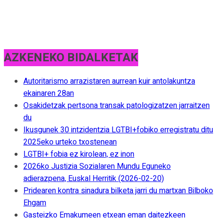
AZKENEKO BIDALKETAK
Autoritarismo arrazistaren aurrean kuir antolakuntza
ekainaren 28an
Osakidetzak pertsona transak patologizatzen jarraitzen
du
Ikusgunek 30 intzidentzia LGTBI+fobiko erregistratu ditu
2025eko urteko txostenean
LGTBI+ fobia ez kirolean, ez inon
2026ko Justizia Sozialaren Mundu Eguneko
adierazpena, Euskal Herritik (2026-02-20)
Pridearen kontra sinadura bilketa jarri du martxan Bilboko
Ehgam
Gasteizko Emakumeen etxean eman daitezkeen