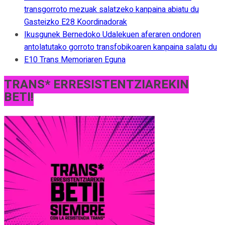
transgorroto mezuak salatzeko kanpaina abiatu du
Gasteizko E28 Koordinadorak
Ikusgunek Bernedoko Udalekuen aferaren ondoren
antolatutako gorroto transfobikoaren kanpaina salatu du
E10 Trans Memoriaren Eguna
TRANS* ERRESISTENTZIAREKIN
BETI!