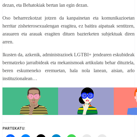
dezan, eta Behatokiak bertan lan egin dezan.
Oso beharrezkotzat jotzen da kanpainetan eta komunikazioetan
herritar zisheterosexualengan eragitea, ez baitira aipatuak sentitzen,
arauaren eta arauak eragiten dituen bazterketen subjektuak diren
arren.
Ikusten da, azkenik, administrazioek LGTBI+ jendearen eskubideak
bermatzeko jarraibideak eta mekanismoak artikulatu behar dituztela,
beren eskumeneko eremuetan, hala nola lanean, aisian, arlo
instituzionalean…
PARTEKATU: