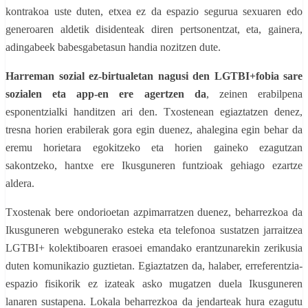
kontrakoa uste duten, etxea ez da espazio segurua sexuaren edo
generoaren aldetik disidenteak diren pertsonentzat, eta, gainera,
adingabeek babesgabetasun handia nozitzen dute.
Harreman sozial ez-birtualetan nagusi den LGTBI+fobia sare
sozialen eta app-en ere agertzen da
, zeinen erabilpena
esponentzialki handitzen ari den. Txostenean egiaztatzen denez,
tresna horien erabilerak gora egin duenez, ahalegina egin behar da
eremu horietara egokitzeko eta horien gaineko ezagutzan
sakontzeko, hantxe ere Ikusguneren funtzioak gehiago ezartze
aldera.
Txostenak bere ondorioetan azpimarratzen duenez, beharrezkoa da
Ikusguneren webgunerako esteka eta telefonoa sustatzen jarraitzea
LGTBI+ kolektiboaren erasoei emandako erantzunarekin zerikusia
duten komunikazio guztietan. Egiaztatzen da, halaber, erreferentzia-
espazio fisikorik ez izateak asko mugatzen duela Ikusguneren
lanaren sustapena. Lokala beharrezkoa da jendarteak hura ezagutu