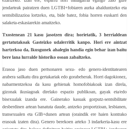
ezartzeko. Izan ere, esparru hori baliagarria egingo zaio gure
jendarteak pairatzen duen LGTBI+fobiaren aurka ahalduntzeko eta
sentsibilizazioa lortzeko, eta, bide batez, fobia horren euskarri den
salaketa-eskasiarekin amaitzeko.
Txostenean 21 kasu jasotzen dira; horietatik, 3 herrialdean
gertatutakoak Gasteizko udalerritik kanpo. Hori ere aintzat
hartzekoa da, Ikusgunek ahalegin handia egin behar izan baitu
bere lana lurralde historiko osoan zabaltzeko.
Erasoa jaso duen pertsonaren sexu- edo genero-identitatearen
arabera sailkatu dira gertakariak edo gorabeherak. Horri dagokionez,
nabarmentzekoa da kasu gehienak homofobiakoak izan direla,
gizonak ikusiagoak direlako espazio publikoan, gayak eta/edo
bisexualak izanda ere. Gainerako kasuak gorputz-sentsibilitate
desberdinen artean banatuta daude, antzeko proportzioan, lesbianen,
transexualen eta GIB+dunen artean (oraindik ere haien kontrako
erasoak izaten dira). Genero berekoen arteko 3 indarkeria‑kasu ere