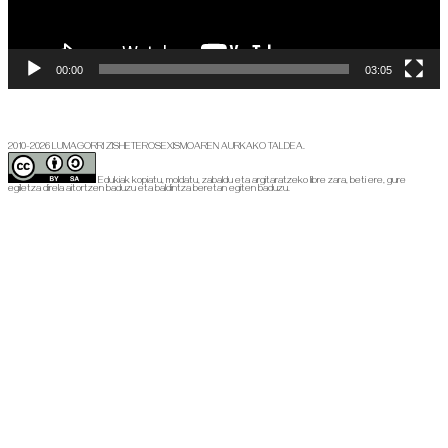
00:00
03:05
2010-2026 LUMAGORRI ZISHETEROSEXISMOAREN AURKAKO TALDEA.
Edukiak kopiatu, moldatu, zabaldu eta argitaratzeko libre zara, beti ere, gure
egiletza direla aitortzen baduzu eta baldintza beretan egiten baduzu.