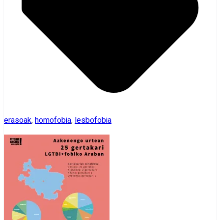
erasoak
,
homofobia
,
lesbofobia