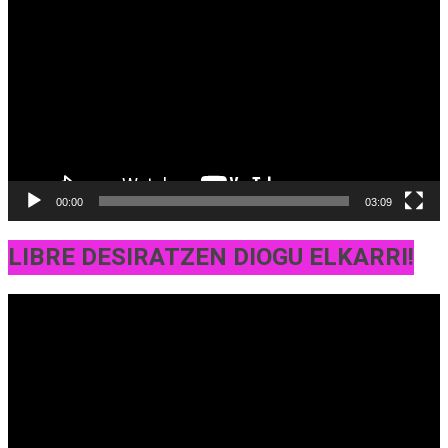
erreproduzigailua
00:00
03:09
LIBRE DESIRATZEN DIOGU ELKARRI!
Bideo
erreproduzigailua