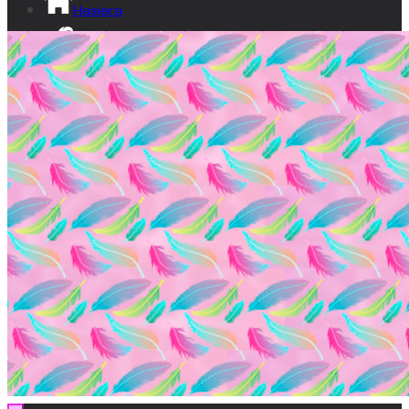
Hasiera
Izan lumatxo!
Ikusgune
Bideoak
Dokumentala
Gardentasuna
Kontaktua
EU
ES