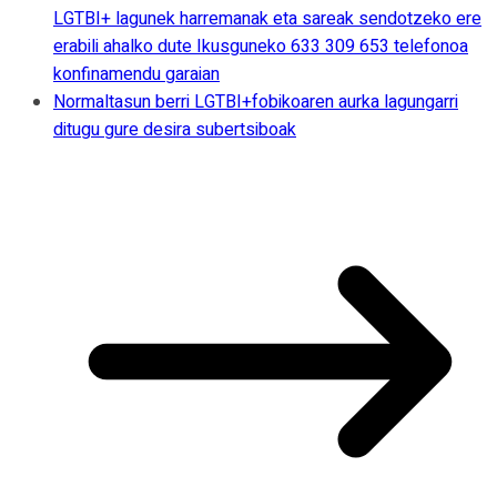
LGTBI+ lagunek harremanak eta sareak sendotzeko ere
erabili ahalko dute Ikusguneko 633 309 653 telefonoa
konfinamendu garaian
Normaltasun berri LGTBI+fobikoaren aurka lagungarri
ditugu gure desira subertsiboak