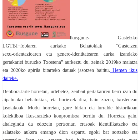
Ikusgune- Gasteizko
LGTBI+fobiaren aurkako Behatokiak “
Gasteizen
sexu‑orientazioaren eta genero-identitatearen aurka izandako
gertakariei buruzko Txostena
” aurkeztu du, zeinak 2019ko maiatza
eta 2020ko apirila bitarteko datuak jasotzen baititu.
Hemen ikus
daiteke.
Denbora-tarte horretan, urtebetez, zenbait gertakariren berri izan du
aipatutako behatokiak, eta horiexek dira, hain zuzen, txostenean
jasotakoak. Modu horretan, gure hirian eta lurralde historikoan
kolektiboa ikusarazteko konpromisoa berritu du. Horretaz gain,
ahalegindu da edozein pertsonari erasoak identifikatzeko eta
salatzeko aukera emango dion esparru egoki bat sortzeko eta