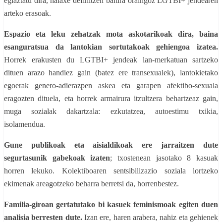
egiaztatu dira, halaxe definitzen baitira oraingoz LGTBI+ jendearen
arteko erasoak.
Espazio eta leku zehatzak mota askotarikoak dira, baina
esanguratsua da lantokian sortutakoak gehiengoa izatea.
Horrek erakusten du LGTBI+ jendeak lan-merkatuan sartzeko
dituen arazo handiez gain (batez ere transexualek), lantokietako
egoerak genero‑adierazpen askea eta garapen afektibo-sexuala
eragozten dituela, eta horrek armairura itzultzera behartzeaz gain,
muga sozialak dakartzala: ezkutatzea, autoestimu txikia,
isolamendua.
Gune publikoak eta aisialdikoak ere jarraitzen dute
segurtasunik gabekoak izaten
; txostenean jasotako 8 kasuak
horren lekuko. Kolektiboaren sentsibilizazio soziala lortzeko
ekimenak areagotzeko beharra berretsi da, horrenbestez.
Familia-giroan gertatutako bi kasuek feminismoak egiten duen
analisia berresten dute.
Izan ere, haren arabera, nahiz eta gehienek