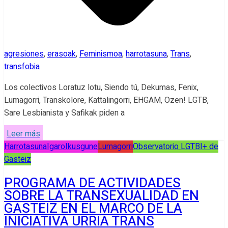
agresiones
,
erasoak
,
Feminismoa
,
harrotasuna
,
Trans
,
transfobia
Los colectivos Loratuz lotu, Siendo tú, Dekumas, Fenix,
Lumagorri, Transkolore, Kattalingorri, EHGAM, Ozen! LGTB,
Sare Lesbianista y Safikak piden a
Leer más
Harrotasuna
Igaro
Ikusgune
Lumagorri
Observatorio LGTBI+ de
Gasteiz
PROGRAMA DE ACTIVIDADES
SOBRE LA TRANSEXUALIDAD EN
GASTEIZ EN EL MARCO DE LA
INICIATIVA URRIA TRANS