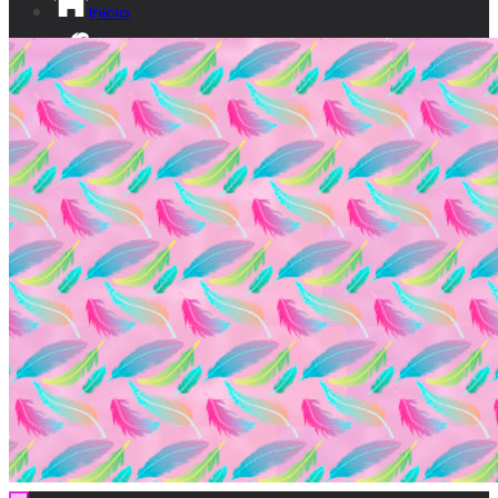
Inicio
¡Sé lumita!
Ikusgune
Vídeos
Documental
Transparencia
Contacto
EU
ES