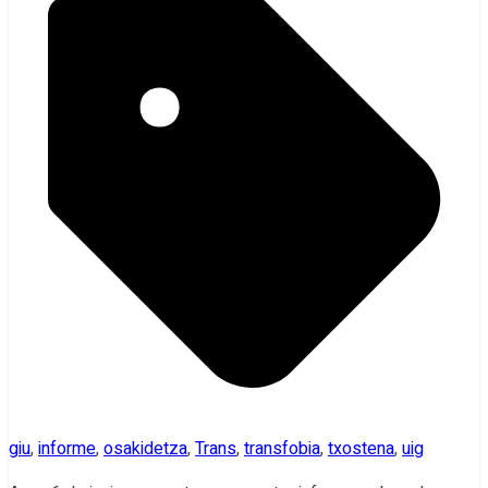
giu
,
informe
,
osakidetza
,
Trans
,
transfobia
,
txostena
,
uig