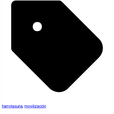
harrotasuna
,
movilización