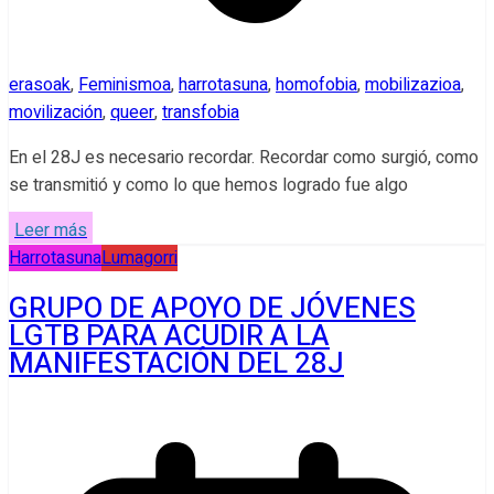
erasoak
,
Feminismoa
,
harrotasuna
,
homofobia
,
mobilizazioa
,
movilización
,
queer
,
transfobia
En el 28J es necesario recordar. Recordar como surgió, como
se transmitió y como lo que hemos logrado fue algo
Leer más
Harrotasuna
Lumagorri
GRUPO DE APOYO DE JÓVENES
LGTB PARA ACUDIR A LA
MANIFESTACIÓN DEL 28J