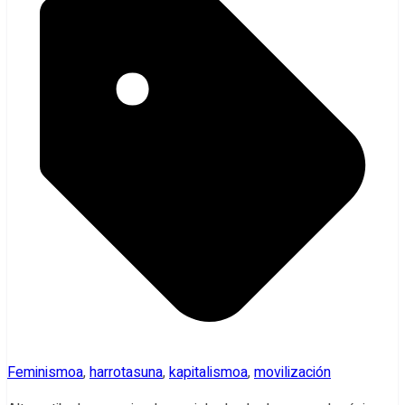
Feminismoa
,
harrotasuna
,
kapitalismoa
,
movilización