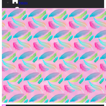
Inicio
¡Sé lumita!
Ikusgune
Vídeos
Documental
Transparencia
Contacto
EU
ES