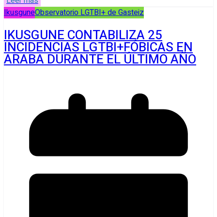
Leer más
Ikusgune
Observatorio LGTBI+ de Gasteiz
IKUSGUNE CONTABILIZA 25
INCIDENCIAS LGTBI+FÓBICAS EN
ARABA DURANTE EL ÚLTIMO AÑO