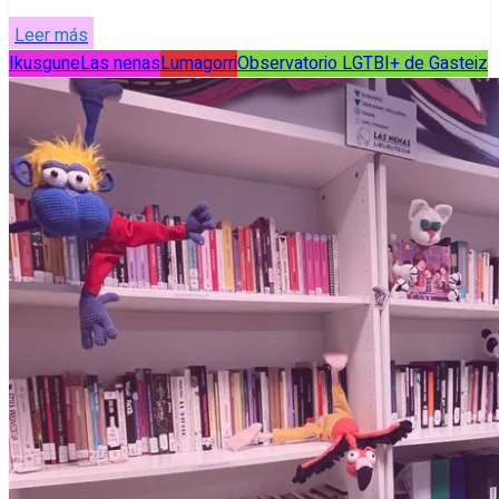
Leer más
Ikusgune
Las nenas
Lumagorri
Observatorio LGTBI+ de Gasteiz