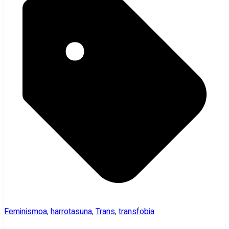
Feminismoa
,
harrotasuna
,
Trans
,
transfobia