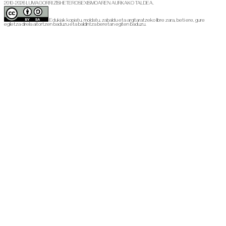
2010-2026 LUMAGORRI ZISHETEROSEXISMOAREN AURKAKO TALDEA.
Edukiak kopiatu, moldatu, zabaldu eta argitaratzeko libre zara, beti ere, gure
egiletza direla aitortzen baduzu eta baldintza beretan egiten baduzu.