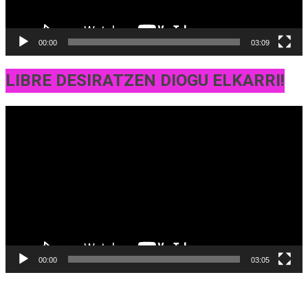
00:00
03:09
LIBRE DESIRATZEN DIOGU ELKARRI!
Bideo
erreproduzigailua
00:00
03:05