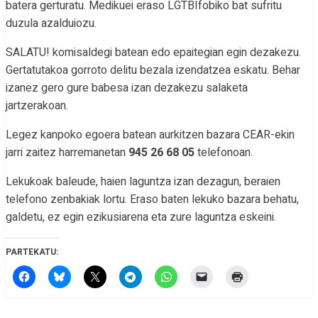
batera gerturatu. Medikuei eraso LGTBIfobiko bat sufritu
duzula azalduiozu.
SALATU! komisaldegi batean edo epaitegian egin dezakezu.
Gertatutakoa gorroto delitu bezala izendatzea eskatu. Behar
izanez gero gure babesa izan dezakezu salaketa
jartzerakoan.
Legez kanpoko egoera batean aurkitzen bazara CEAR-ekin
jarri zaitez harremanetan
945 26 68 05
telefonoan.
Lekukoak baleude, haien laguntza izan dezagun, beraien
telefono zenbakiak lortu. Eraso baten lekuko bazara behatu,
galdetu, ez egin ezikusiarena eta zure laguntza eskeini.
PARTEKATU: