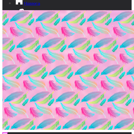
Hasiera
Izan lumatxo!
Ikusgune
Bideoak
Dokumentala
Gardentasuna
Kontaktua
EU
ES