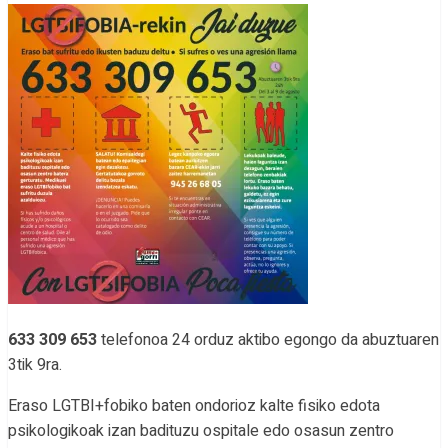
633 309 653
telefonoa 24 orduz aktibo egongo da abuztuaren
3tik 9ra.
Eraso LGTBI+fobiko baten ondorioz kalte fisiko edota
psikologikoak izan badituzu ospitale edo osasun zentro