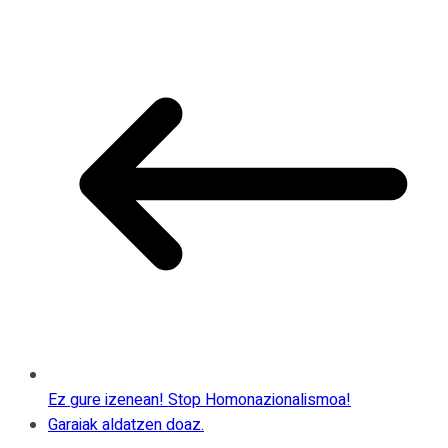
Ez gure izenean! Stop Homonazionalismoa!
Garaiak aldatzen doaz.