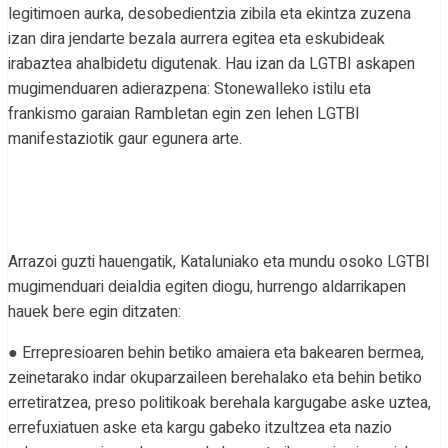
legitimoen aurka, desobedientzia zibila eta ekintza zuzena
izan dira jendarte bezala aurrera egitea eta eskubideak
irabaztea ahalbidetu digutenak. Hau izan da LGTBI askapen
mugimenduaren adierazpena: Stonewalleko istilu eta
frankismo garaian Rambletan egin zen lehen LGTBI
manifestaziotik gaur egunera arte.
Arrazoi guzti hauengatik, Kataluniako eta mundu osoko LGTBI
mugimenduari deialdia egiten diogu, hurrengo aldarrikapen
hauek bere egin ditzaten:
● Errepresioaren behin betiko amaiera eta bakearen bermea,
zeinetarako indar okuparzaileen berehalako eta behin betiko
erretiratzea, preso politikoak berehala kargugabe aske uztea,
errefuxiatuen aske eta kargu gabeko itzultzea eta nazio