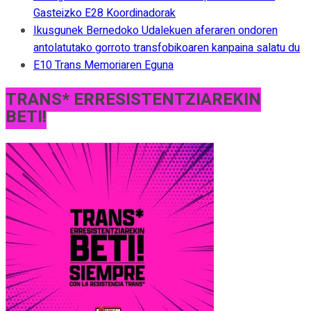
Gasteizko E28 Koordinadorak
Ikusgunek Bernedoko Udalekuen aferaren ondoren
antolatutako gorroto transfobikoaren kanpaina salatu du
E10 Trans Memoriaren Eguna
TRANS* ERRESISTENTZIAREKIN
BETI!