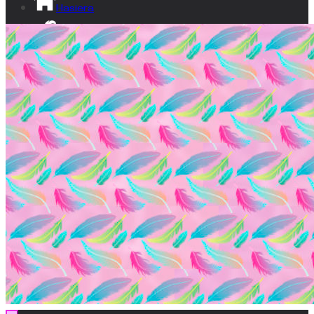
Hasiera
Izan lumatxo!
Ikusgune
Bideoak
Dokumentala
Gardentasuna
Kontaktua
EU
ES