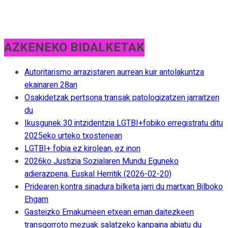
AZKENEKO BIDALKETAK
Autoritarismo arrazistaren aurrean kuir antolakuntza
ekainaren 28an
Osakidetzak pertsona transak patologizatzen jarraitzen
du
Ikusgunek 30 intzidentzia LGTBI+fobiko erregistratu ditu
2025eko urteko txostenean
LGTBI+ fobia ez kirolean, ez inon
2026ko Justizia Sozialaren Mundu Eguneko
adierazpena, Euskal Herritik (2026-02-20)
Pridearen kontra sinadura bilketa jarri du martxan Bilboko
Ehgam
Gasteizko Emakumeen etxean eman daitezkeen
transgorroto mezuak salatzeko kanpaina abiatu du