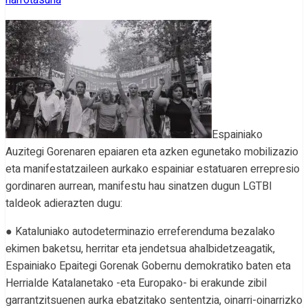
harrotasuna
Espainiako
Auzitegi Gorenaren epaiaren eta azken egunetako mobilizazio
eta manifestatzaileen aurkako espainiar estatuaren errepresio
gordinaren aurrean, manifestu hau sinatzen dugun LGTBI
taldeok adierazten dugu:
● Kataluniako autodeterminazio erreferenduma bezalako
ekimen baketsu, herritar eta jendetsua ahalbidetzeagatik,
Espainiako Epaitegi Gorenak Gobernu demokratiko baten eta
Herrialde Katalanetako -eta Europako- bi erakunde zibil
garrantzitsuenen aurka ebatzitako sententzia, oinarri-oinarrizko