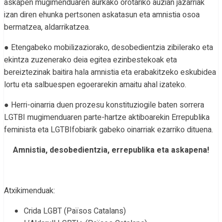
askapen mugimenduaren aurkako orotariko auzian jazarriak
izan diren ehunka pertsonen askatasun eta amnistia osoa
bermatzea, aldarrikatzea.
● Etengabeko mobilizaziorako, desobedientzia zibilerako eta
ekintza zuzenerako deia egitea ezinbestekoak eta
bereiztezinak baitira hala amnistia eta erabakitzeko eskubidea
lortu eta salbuespen egoerarekin amaitu ahal izateko.
● Herri-oinarria duen prozesu konstituziogile baten sorrera
LGTBI mugimenduaren parte-hartze aktiboarekin Errepublika
feminista eta LGTBIfobiarik gabeko oinarriak ezarriko dituena.
Amnistia, desobedientzia, errepublika eta askapena!
Atxikimenduak:
Crida LGBT (Països Catalans)