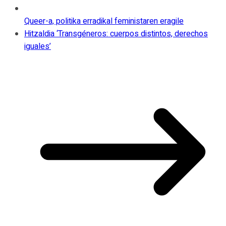
Queer-a, politika erradikal feministaren eragile
Hitzaldia ‘Transgéneros: cuerpos distintos, derechos
iguales’