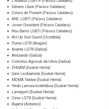
L’Aldarull LGBTI+ (Països Catalans)
Génere Lliure (Països Catalans)
Colors de Ponent (Països Catalans)
ANC LGBTI (Països Catalans)
Joven Dissident (Països Catalans)
Nou Barris LGBTI (Països Catalans)
Act Up Sud-Ouest (Occitània)
Purna LGTB (Aragón)
Avante LGTB (Galiza)
Amizando (Galiza)
Colectivo Agrocuir da Ulloa (Galiza)
EHGAM (Euskal Herria)
Sare Lesbianista (Euskal Herria)
MDMA Taldea (Euskal Herria)
Hiruki Larroxa kolektiboa (Euskal Herria)
Lumagorri (Euskal Herria)
Ozen LGTB (Euskal Herria)
Bujarra (Asturies)