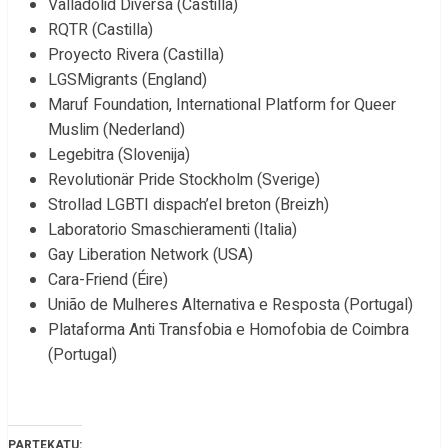
Valladolid Diversa (Castilla)
RQTR (Castilla)
Proyecto Rivera (Castilla)
LGSMigrants (England)
Maruf Foundation, International Platform for Queer
Muslim (Nederland)
Legebitra (Slovenija)
Revolutionär Pride Stockholm (Sverige)
Strollad LGBTI dispach’el breton (Breizh)
Laboratorio Smaschieramenti (Italia)
Gay Liberation Network (USA)
Cara-Friend (Éire)
União de Mulheres Alternativa e Resposta (Portugal)
Plataforma Anti Transfobia e Homofobia de Coimbra
(Portugal)
PARTEKATU: