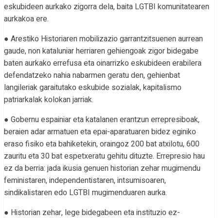
eskubideen aurkako zigorra dela, baita LGTBI komunitatearen
aurkakoa ere.
● Arestiko Historiaren mobilizazio garrantzitsuenen aurrean
gaude, non kataluniar herriaren gehiengoak zigor bidegabe
baten aurkako errefusa eta oinarrizko eskubideen erabilera
defendatzeko nahia nabarmen geratu den, gehienbat
langileriak garaitutako eskubide sozialak, kapitalismo
patriarkalak kolokan jarriak.
● Gobernu espainiar eta katalanen erantzun errepresiboak,
beraien adar armatuen eta epai-aparatuaren bidez eginiko
eraso fisiko eta bahiketekin, oraingoz 200 bat atxilotu, 600
zauritu eta 30 bat espetxeratu gehitu dituzte. Errepresio hau
ez da berria: jada ikusia genuen historian zehar mugimendu
feministaren, independentistaren, intsumisoaren,
sindikalistaren edo LGTBI mugimenduaren aurka.
● Historian zehar, lege bidegabeen eta instituzio ez-