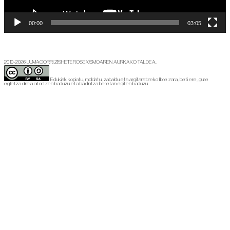
00:00
03:05
2010-2026 LUMAGORRI ZISHETEROSEXISMOAREN AURKAKO TALDEA.
Edukiak kopiatu, moldatu, zabaldu eta argitaratzeko libre zara, beti ere, gure
egiletza direla aitortzen baduzu eta baldintza beretan egiten baduzu.