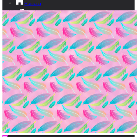
Hasiera
Izan lumatxo!
Ikusgune
Bideoak
Dokumentala
Gardentasuna
Kontaktua
EU
ES