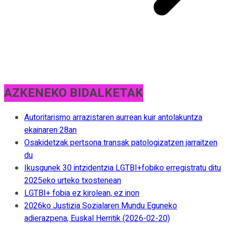
AZKENEKO BIDALKETAK
Autoritarismo arrazistaren aurrean kuir antolakuntza
ekainaren 28an
Osakidetzak pertsona transak patologizatzen jarraitzen
du
Ikusgunek 30 intzidentzia LGTBI+fobiko erregistratu ditu
2025eko urteko txostenean
LGTBI+ fobia ez kirolean, ez inon
2026ko Justizia Sozialaren Mundu Eguneko
adierazpena, Euskal Herritik (2026-02-20)