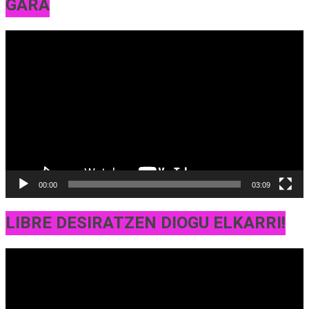
GARA
Bideo
erreproduzigailua
00:00
03:09
LIBRE DESIRATZEN DIOGU ELKARRI!
Bideo
erreproduzigailua