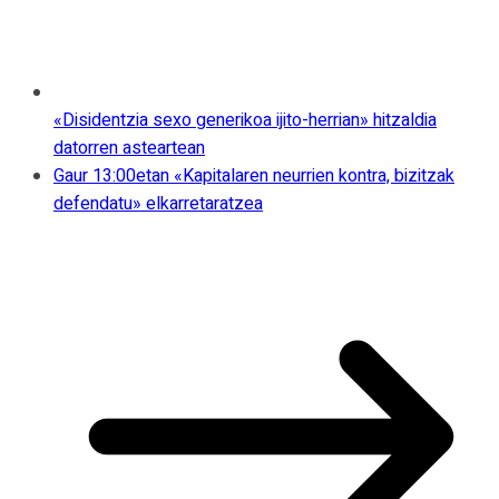
«Disidentzia sexo generikoa ijito-herrian» hitzaldia
datorren asteartean
Gaur 13:00etan «Kapitalaren neurrien kontra, bizitzak
defendatu» elkarretaratzea