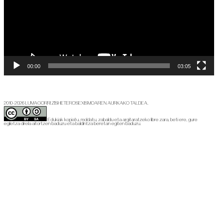
00:00
03:05
2010-2026 LUMAGORRI ZISHETEROSEXISMOAREN AURKAKO TALDEA.
Edukiak kopiatu, moldatu, zabaldu eta argitaratzeko libre zara, beti ere, gure
egiletza direla aitortzen baduzu eta baldintza beretan egiten baduzu.