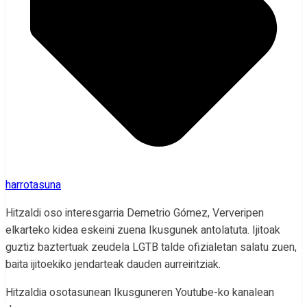
harrotasuna
Hitzaldi oso interesgarria Demetrio Gómez, Ververipen
elkarteko kidea eskeini zuena Ikusgunek antolatuta. Ijitoak
guztiz baztertuak zeudela LGTB talde ofizialetan salatu zuen,
baita ijitoekiko jendarteak dauden aurreiritziak.
Hitzaldia osotasunean Ikusguneren Youtube-ko kanalean