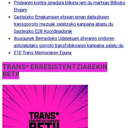
Pridearen kontra sinadura bilketa jarri du martxan Bilboko
Ehgam
Gasteizko Emakumeen etxean eman daitezkeen
transgorroto mezuak salatzeko kanpaina abiatu du
Gasteizko E28 Koordinadorak
Ikusgunek Bernedoko Udalekuen aferaren ondoren
antolatutako gorroto transfobikoaren kanpaina salatu du
E10 Trans Memoriaren Eguna
TRANS* ERRESISTENTZIAREKIN
BETI!