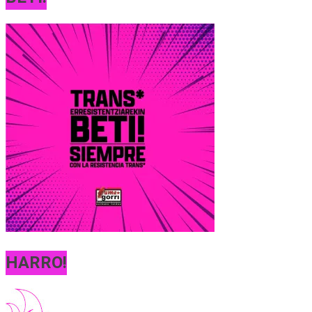
HARRO!