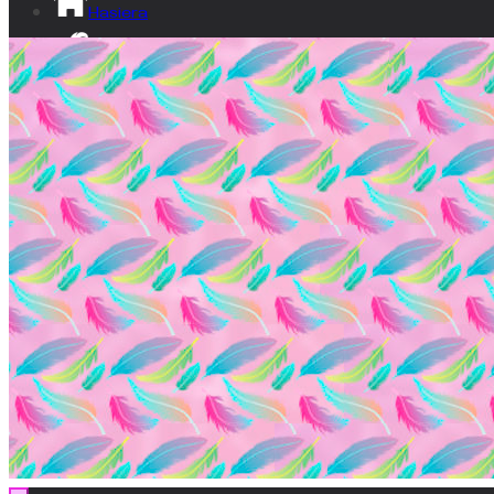
Hasiera
Izan lumatxo!
Ikusgune
Bideoak
Dokumentala
Gardentasuna
Kontaktua
EU
ES