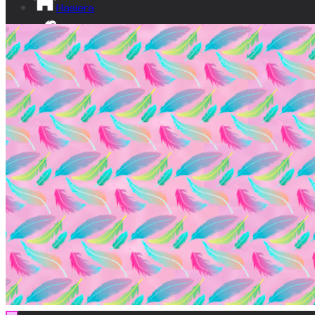
Hasiera
Izan lumatxo!
Ikusgune
Bideoak
Dokumentala
Gardentasuna
Kontaktua
EU
ES