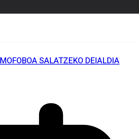
OMOFOBOA SALATZEKO DEIALDIA